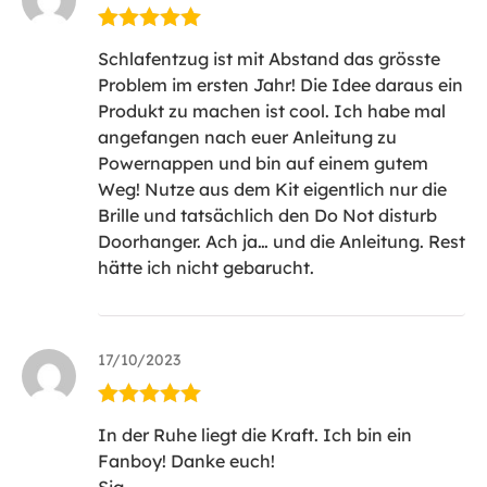
Bewertet mit
Schlafentzug ist mit Abstand das grösste
5
von 5
Problem im ersten Jahr! Die Idee daraus ein
Produkt zu machen ist cool. Ich habe mal
angefangen nach euer Anleitung zu
Powernappen und bin auf einem gutem
Weg! Nutze aus dem Kit eigentlich nur die
Brille und tatsächlich den Do Not disturb
Doorhanger. Ach ja… und die Anleitung. Rest
hätte ich nicht gebarucht.
17/10/2023
Bewertet mit
In der Ruhe liegt die Kraft. Ich bin ein
5
von 5
Fanboy! Danke euch!