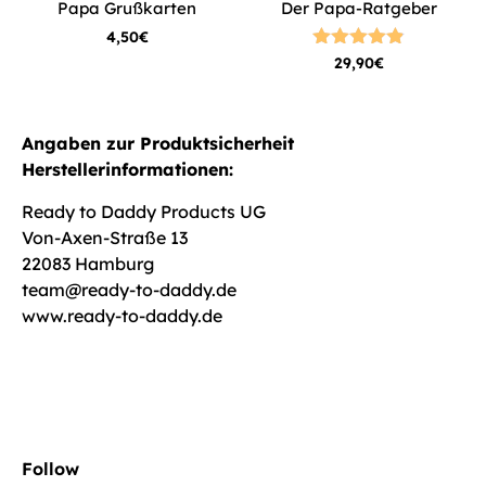
Papa Grußkarten
Der Papa-Ratgeber
4,50
€
Bewertet
29,90
€
mit
4.82
von 5
Angaben zur Produktsicherheit
Herstellerinformationen:
Ready to Daddy Products UG
Von-Axen-Straße 13
22083 Hamburg
team@ready-to-daddy.de
www.ready-to-daddy.de
Follow